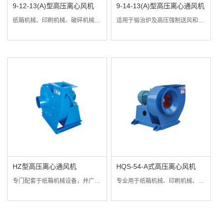
9-12-13(A)型高压离心风机
9-14-13(A)型高压离心通风机
纸箱机械、印刷机械、破碎机械、化铁炉、粮食、棉花设备等加工行业的风力物料输送和高压强制通风。
适用于锻治炉及高压强制送风和物料输送。
HZ型高压离心通风机
HQS-54-A式高压离心风机
专门配套于纸箱机械设备，并广泛用于物料输送气体，其输送气体为无腐蚀气体， 不合粘性物质。
专业用于纸箱机械、印刷机械、破碎机械、化铁炉、粮食、棉花设备等加工行业的高压物料输送和高压强制通风。