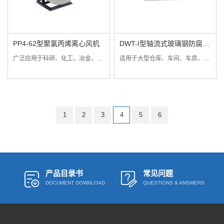
PP4-62型聚氯丙烯离心风机
DWT-I型轴流式玻璃钢防腐屋
顶风机
广泛应用于科研、化工、冶金、电子、医药、纺织、仪表、电镀、矿山、学校酒店、宾馆、实验室、环保配套设备等行业中作通风换气排除酸碱性等有害气体通风之用。
适用于大型仓库、车间、车房、体育馆等场所通风换气用。
1
2
3
4
5
6
产品目录书
常见问题
DOCUMENT DOWNLOAD
QUESTIONS & ANSWERS