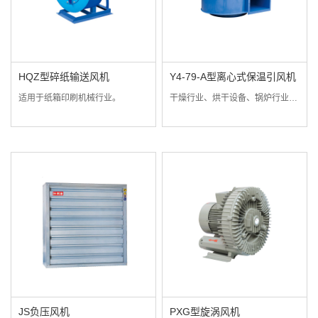
HQZ型碎纸输送风机
Y4-79-A型离心式保温引风机
适用于纸箱印刷机械行业。
干燥行业、烘干设备、锅炉行业、清洗行业、涂装行业、食品烘干行业配套。
JS负压风机
PXG型旋涡风机