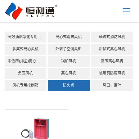
首
页
关
于
我
产
们
高效油烟净化专用风机
离心式消防风机
轴流式消防风机
品
中
资
多翼式离心风机
外转子空调风柜
后倾式离心风机
心
讯
中低压(排尘)离心风机
锅炉风机
高压离心风机
中
工
心
负压风机
离心风机
玻璃钢防腐风机
程
案
服
风机专用控制箱
防火阀
风口、百叶
例
务
支
联
持
系
我
们