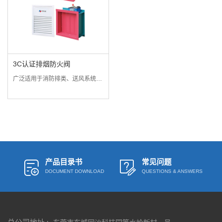
3C认证排烟防火阀
广泛适用于消防排类、送风系统、空调通风系统配套。
产品目录书
常见问题
DOCUMENT DOWNLOAD
QUESTIONS & ANSWERS