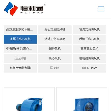
首
页
关
于
我
产
们
高效油烟净化专用风机
离心式消防风机
轴流式消防风机
品
中
资
多翼式离心风机
外转子空调风柜
后倾式离心风机
心
讯
中低压(排尘)离心风机
锅炉风机
高压离心风机
中
工
心
负压风机
离心风机
玻璃钢防腐风机
程
案
服
风机专用控制箱
防火阀
风口、百叶
例
务
支
联
持
系
我
们