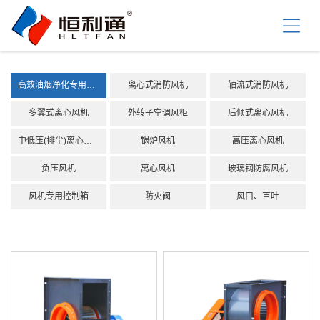
首
页
关
于
我
产
们
高效油烟净化专用风机
离心式消防风机
轴流式消防风机
品
中
资
多翼式离心风机
外转子空调风柜
后倾式离心风机
心
讯
中低压(排尘)离心风机
锅炉风机
高压离心风机
中
工
心
负压风机
离心风机
玻璃钢防腐风机
程
案
服
风机专用控制箱
防火阀
风口、百叶
例
务
支
联
持
系
我
们