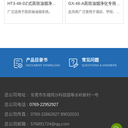
HT3-48-DZ式高效油烟净化
GX-48-A高效油烟净化专用风
专用风机
机
广泛适用于厨房抽油烟系统。
此风柜广泛使用于酒店、学校、医院影剧院、高级民用住宅和工矿企业等消防通风、油烟抽排场合，还可以配套于中央空调系统和环保净化系统。
产品目录书
常见问题
DOCUMENT DOWNLOAD
QUESTIONS & ANSWERS
总公司地址 :
东莞市东城同沙科技园等水岭新村一号
总公司电话 :
0769-22952927
总公司传真 :
0769-22662827 89032033
总公司邮箱 :
576891724@qq.com