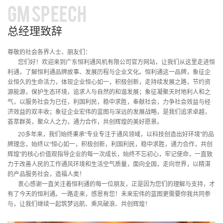
GM SPEECH
总经理致辞
尊敬的社会各界人士、朋友们：
您们好！欢迎来到广东恒利通风机有限公司官方网站，让我们从这里走进恒
利通，了解恒利通品牌故事、发展历程与企业文化。恒利通这一品牌，象征企
业恒久的生命活力，体现企业恒心如一，积极创新，走持续发展之路，节约资
源能源，保护生态环境，追求人与自然的和谐发展；象征凝聚天时地利人和之
气，以服务社会为已任，利国利民，稳中求胜，奉献社会，力争社会效益与经
济效益的双丰收；象征企业宏伟的蓝图与深远的发展战略，是我们追求卓越，
荟萃群英，聚众人之力，通力合作，共创辉煌的美好愿景。
20多年来，我们始终秉承“专业专注于通风领域，以科技创造出好环境”的品
牌理念，始终以“恒心如一，积极创新，利国利民，稳中求胜，通力合作，共创
辉煌”的核心价值观指导企业的每一次成长，始终不忘初心，牢记使命，一直致
力于改善人民的工作通风环境和生活空气质量，面向全国，走向世界，以精湛
的产品服务社会，造福人类！
衷心感谢一直关注着恒利通的每一位朋友，正是因为您们的理解与支持，才
有了今天的恒利通。一路走来，感恩有您！未来宏伟的蓝图更需要你我共同参
与，让我们继续一起筑梦远航、乘风破浪、共创辉煌！