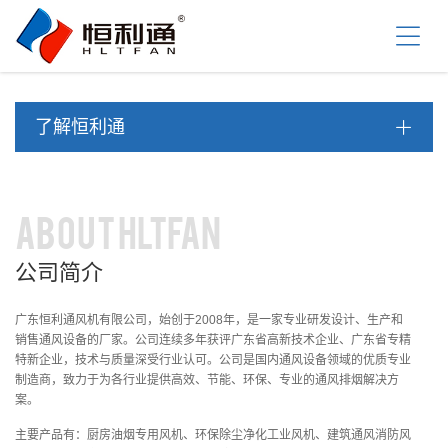
首
页
关
于
我
产
们
了解恒利通
品
中
资
心
讯
中
工
ABOUT HLTFAN
心
程
案
公司简介
服
例
务
支
广东恒利通风机有限公司，始创于2008年，是一家专业研发设计、生产和
联
销售通风设备的厂家。公司连续多年获评广东省高新技术企业、广东省专精
持
系
特新企业，技术与质量深受行业认可。公司是国内通风设备领域的优质专业
我
制造商，致力于为各行业提供高效、节能、环保、专业的通风排烟解决方
们
案。
主要产品有：厨房油烟专用风机、环保除尘净化工业风机、建筑通风消防风