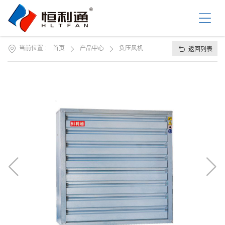
首
页
关
于
我
当前位置 :
首页
产品中心
负压风机
返回列表
产
们
品
中
资
心
讯
中
工
心
程
案
服
例
务
支
联
持
系
我
们