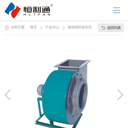
首
页
关
于
我
当前位置 :
首页
产品中心
玻璃钢防腐风机
返回列表
产
们
品
中
资
心
讯
中
工
心
程
案
服
例
务
支
联
持
系
我
们