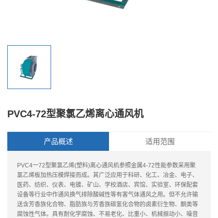
PVC4-72型聚氯乙烯离心通风机
产品概述
适用范围
PVC4一72型聚氯乙烯(塑料)离心通风机参照金属4-72性能参数采用聚
氯乙烯板加热压模焊接而成。其广泛应用于科研、化工、冶金、电子、
医药、纺织、仪表、电镀、矿山、学校酒店、宾馆、实验室、环保配套
设备等行业中作通风换气排除酸碱性等有害气体通风之用。但不允许输
送含芳香族化合物、脂肪族与芳香族碳氢化合物的卤素衍生物、酮类等
腐蚀性气体。具有耐化学腐蚀、不易老化、比重小、机械振动小、噪音