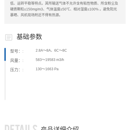
低、运转平稳等特点。其所输送气体不允许含有粘性物质、所含粉尘及
硬质颗粒≤150mg/m3、气体温度≤50℃、相对湿度≤100% 。避免阳光
暴晒、风机现场附近不得有热源。
基础参数
2.8A～8A、6C～8C
型号：:
583～19583 m3/h
风量：:
130～1663 Pa
压力：:
DETAILS
产品详细介绍