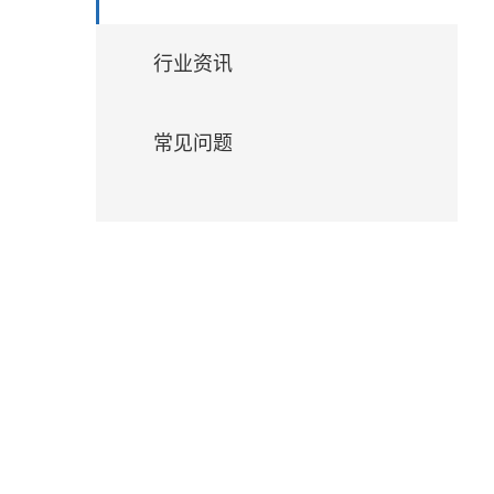
行业资讯
常见问题