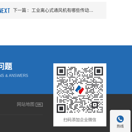
NEXT
下一篇 :
工业离心式通风机有哪些传动方
式?
问题
NS & ANSWERS
网站地图

扫码添加企业微信
热线