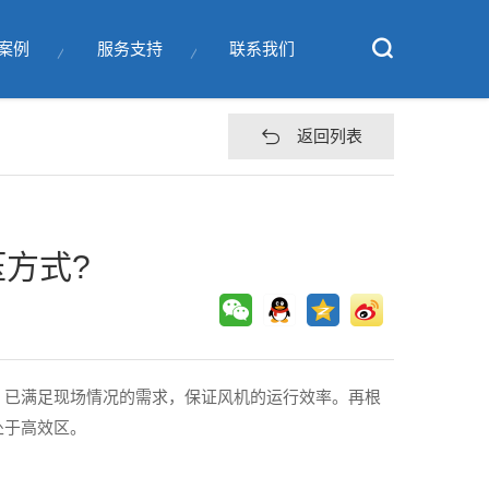
案例
服务支持
联系我们
返回列表
方式?
，已满足现场情况的需求，保证风机的运行效率。再根
处于高效区。