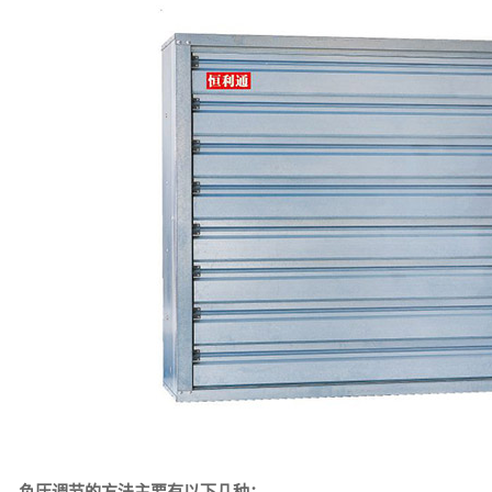
负压调节的方法主要有以下几种：