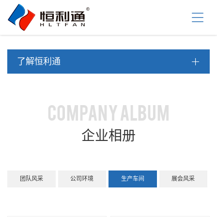
首
页
关
于
我
产
们
了解恒利通
品
中
资
心
讯
中
工
COMPANY ALBUM
心
程
案
服
企业相册
例
务
支
联
持
系
团队风采
公司环境
生产车间
展会风采
我
们