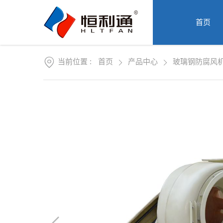
首
页
首页
关
于
我
产
们
当前位置 :
首页
产品中心
玻璃钢防腐风
品
中
资
心
讯
中
工
心
程
案
服
例
务
支
联
持
系
我
们