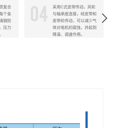
04
0
质复合
采用C式皮带传动，风轮
每个金
与轴承座连接，经皮带和
璃钢防
皮带轮传动，可以减少气
，压力
体对电机的腐蚀，并起到
。
降温、调速作用。