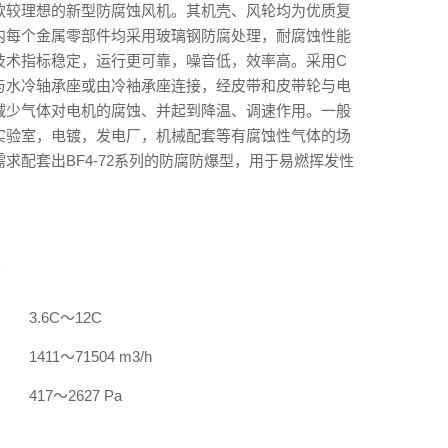
款较理想的新型防腐蚀风机。其机壳、风轮均为优质复
内每个金属零部件均采用玻璃钢防腐处理，耐腐蚀性能
技术指标稳定，运行更可靠，噪音低，效率高。采用C
与水冷轴承座或由冷袖承座连接，经皮带和皮带轮与电
减少气体对电机的腐蚀、并起到降温、调速作用。一般
实验室，电镀，发电厂，机械配套等有腐蚀性气体的场
求配套出BF4-72系列的防腐防爆型，用于易燃挥发性
数
3.6C～12C
1411～71504 m3/h
417～2627 Pa