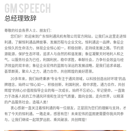
GM SPEECH
总经理致辞
尊敬的社会各界人士、朋友们：
您们好！欢迎来到广东恒利通风机有限公司官方网站，让我们从这里走进恒
利通，了解恒利通品牌故事、发展历程与企业文化。恒利通这一品牌，象征企
业恒久的生命活力，体现企业恒心如一，积极创新，走持续发展之路，节约资
源能源，保护生态环境，追求人与自然的和谐发展；象征凝聚天时地利人和之
气，以服务社会为已任，利国利民，稳中求胜，奉献社会，力争社会效益与经
济效益的双丰收；象征企业宏伟的蓝图与深远的发展战略，是我们追求卓越，
荟萃群英，聚众人之力，通力合作，共创辉煌的美好愿景。
20多年来，我们始终秉承“专业专注于通风领域，以科技创造出好环境”的品
牌理念，始终以“恒心如一，积极创新，利国利民，稳中求胜，通力合作，共创
辉煌”的核心价值观指导企业的每一次成长，始终不忘初心，牢记使命，一直致
力于改善人民的工作通风环境和生活空气质量，面向全国，走向世界，以精湛
的产品服务社会，造福人类！
衷心感谢一直关注着恒利通的每一位朋友，正是因为您们的理解与支持，才
有了今天的恒利通。一路走来，感恩有您！未来宏伟的蓝图更需要你我共同参
与，让我们继续一起筑梦远航、乘风破浪、共创辉煌！