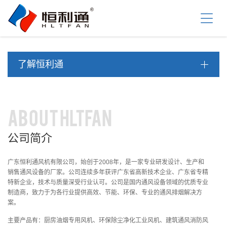
首
页
关
于
我
产
们
了解恒利通
品
中
资
心
讯
中
工
ABOUT HLTFAN
心
程
案
公司简介
服
例
务
支
广东恒利通风机有限公司，始创于2008年，是一家专业研发设计、生产和
联
销售通风设备的厂家。公司连续多年获评广东省高新技术企业、广东省专精
持
系
特新企业，技术与质量深受行业认可。公司是国内通风设备领域的优质专业
我
制造商，致力于为各行业提供高效、节能、环保、专业的通风排烟解决方
们
案。
主要产品有：厨房油烟专用风机、环保除尘净化工业风机、建筑通风消防风