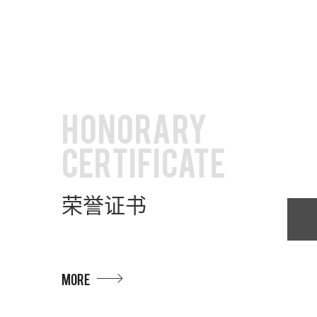
HONORARY
CERTIFICATE
荣誉证书
MORE