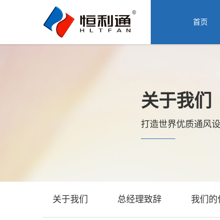
首
页
首页
关
于
我
产
们
品
中
资
心
讯
关于我们
中
工
心
程
打造世界优质通风
案
服
例
务
支
联
持
系
我
们
关于我们
总经理致辞
我们的