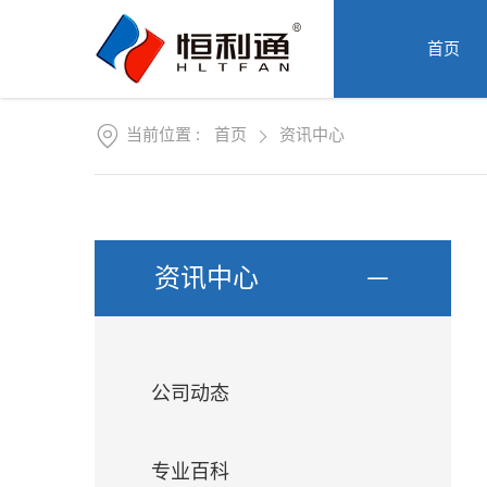
首
页
首页
关
于
我
产
们
当前位置 :
首页
资讯中心
品
中
资
心
讯
中
工
心
程
资讯中心
案
服
例
务
支
联
持
系
公司动态
我
们
专业百科