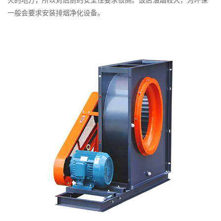
火的地方，所以对后厨的安全性要求很高。饭店油烟较大，为环保
一般会要求安装排烟净化设备。