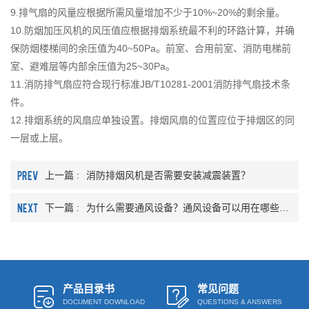
9.排气扇的风量应根据所需风量增加不少于10%~20%的剩余量。
10.防烟加压风机的风压值应根据排烟系统最不利的环路计算，并确
保防烟楼梯间的余压值为40~50Pa。前室、合用前室、消防电梯前
室、避难层等内部余压值为25~30Pa。
11.消防排气扇应符合现行标准JB/T10281-2001消防排气扇技术条
件。
12.排烟系统的风扇应单独设置。排烟风扇的位置应位于排烟区的同
一层或上层。
PREV
上一篇 :
消防排烟风机是否需要安装减震装置？
NEXT
下一篇 :
为什么需要通风设备？通风设备可以用在哪些地
方？
产品目录书
常见问题
DOCUMENT DOWNLOAD
QUESTIONS & ANSWERS