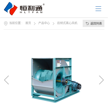
首
页
关
于
我
当前位置 :
首页
产品中心
后倾式离心风机
返回列表
产
们
品
中
资
心
讯
中
工
心
程
案
服
例
务
支
联
持
系
我
们