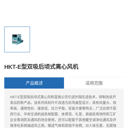
HKT-E型双吸后顷式离心风机
产品概述
适用范围
HKT-E型双吸后顷式离心风柜是我公司引进外国先进技术，研制改良开
发出的新产品，该系列风机叶片改造为后弯曲型设计，具有风量大、效
率高、通用性好、噪音低、压力平稳，安装方便等特点，广泛应用于厨
房行业、中央空调机组系统配套、体育馆、礼堂、高级民用场所和工矿
企业等消防及通风的场合使用，还可以配套于其他暖空调净化通风及环
保净化系统抽送风之用。输送气体和其他不自燃，对人体无害、无腐蚀