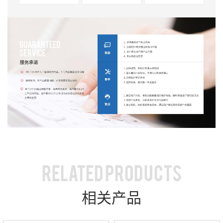
RELATED PRODUCTS
相关产品