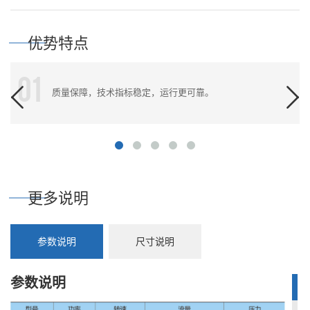
优势特点
01
质量保障，技术指标稳定，运行更可靠。
更多说明
参数说明
尺寸说明
参数说明