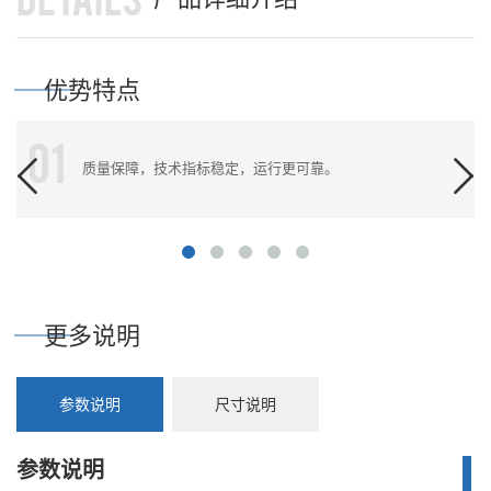
优势特点
01
质量保障，技术指标稳定，运行更可靠。
更多说明
参数说明
尺寸说明
参数说明