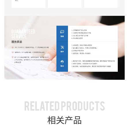
RELATED PRODUCTS
相关产品