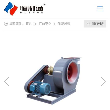
首
页
关
于
我
当前位置 :
首页
产品中心
锅炉风机
返回列表
产
们
品
中
资
心
讯
中
工
心
程
案
服
例
务
支
联
持
系
我
们