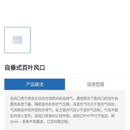
自垂式百叶风口
产品概述
适用范围
此风口用于具有正压的空调房间自动排气。通常情况下靠风口的百叶自
重而自然下垂，隔绝室内外的空气交换，当室内气压大于室外气压时，
气流将百叶吹开而向外排气，反之室内气压小于室外气压时，气流不能
反向流入室内，该风口有单向止回作用。该风口叶片平行于短边，即
W<H ，若有不同要求，订货时需注明。