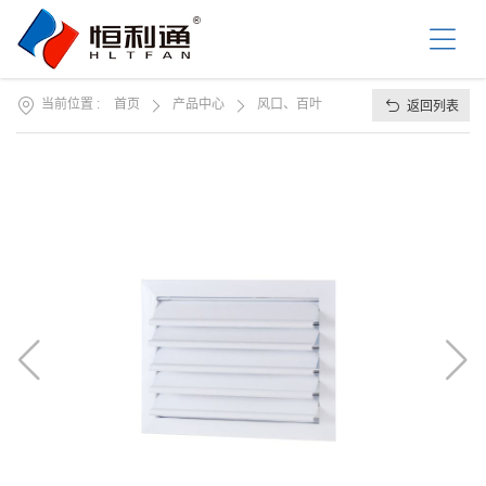
首
页
关
于
我
当前位置 :
首页
产品中心
风口、百叶
返回列表
产
们
品
中
资
心
讯
中
工
心
程
案
服
例
务
支
联
持
系
我
们