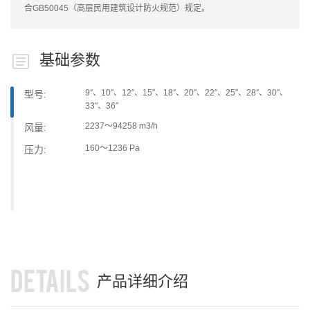
合GB50045（高层民用建筑设计防火规范）规定。
基础参数
9″、10″、12″、15″、18″、20″、22″、25″、28″、30″、
型号:
33″、36″
2237～94258 m3/h
风量:
160～1236 Pa
压力:
DETAILS
产品详细介绍