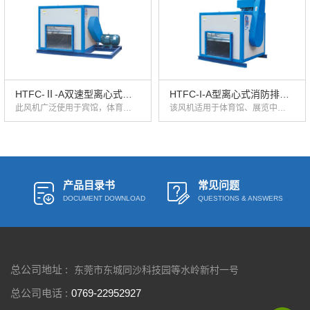
HTFC-Ⅱ-A双速型离心式消
HTFC-I-A型离心式消防排烟
此风机广泛使用于宾馆，体育馆，学校，酒楼，影剧院，礼堂，高级民用住宅和工矿企业等消防通风的场合。
该风机适用于体育馆、展览中心、宾馆、办公大楼、写字楼、影剧院、礼堂、医院、商场、高层住宅、地下室（停车场）厂矿企业、大型建筑室内等需要通风换气和消防排烟的场合使用。
防排烟风柜
风柜
产品目录书
常见问题
DOCUMENT DOWNLOAD
QUESTIONS & ANSWERS
总公司地址 :
东莞市东城同沙科技园等水岭新村一号
总公司电话 :
0769-22952927